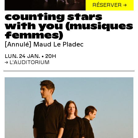
RÉSERVER →
counting stars
with you (musiques
femmes)
[Annulé] Maud Le Pladec
LUN. 24 JAN.
• 20H
→ L'AUDITORIUM