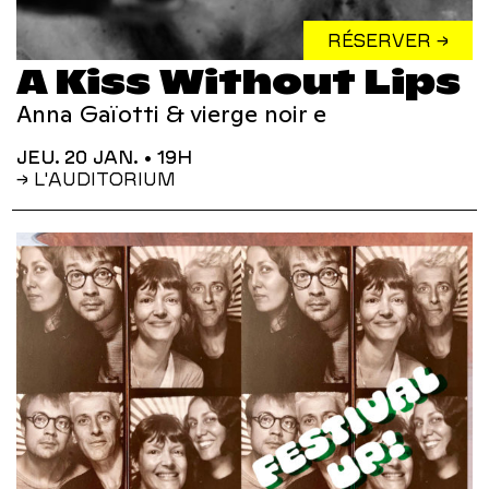
RÉSERVER →
A Kiss Without Lips
Anna Gaïotti & vierge noir e
JEU. 20 JAN.
• 19H
→ L'AUDITORIUM