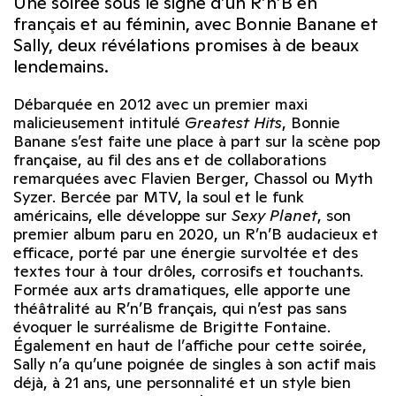
Une soirée sous le signe d’un R’n’B en
français et au féminin, avec Bonnie Banane et
Sally, deux révélations promises à de beaux
lendemains.
Débarquée en 2012 avec un premier maxi
malicieusement intitulé
Greatest Hits
, Bonnie
Banane s’est faite une place à part sur la scène pop
française, au fil des ans et de collaborations
remarquées avec Flavien Berger, Chassol ou Myth
Syzer. Bercée par MTV, la soul et le funk
américains, elle développe sur
Sexy Planet
, son
premier album paru en 2020, un R’n’B audacieux et
efficace, porté par une énergie survoltée et des
textes tour à tour drôles, corrosifs et touchants.
Formée aux arts dramatiques, elle apporte une
théâtralité au R’n’B français, qui n’est pas sans
évoquer le surréalisme de Brigitte Fontaine.
Également en haut de l’affiche pour cette soirée,
Sally n’a qu’une poignée de singles à son actif mais
déjà, à 21 ans, une personnalité et un style bien