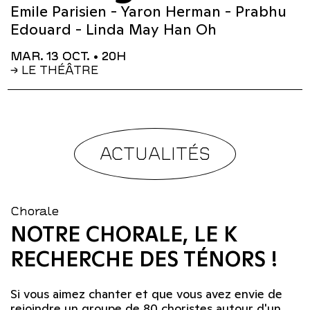
Emile Parisien - Yaron Herman - Prabhu
Edouard - Linda May Han Oh
MAR. 13 OCT.
• 20H
→ LE THÉÂTRE
ACTUALITÉS
Chorale
NOTRE CHORALE, LE K
RECHERCHE DES TÉNORS !
Si vous aimez chanter et que vous avez envie de
rejoindre un groupe de 80 choristes autour d'un