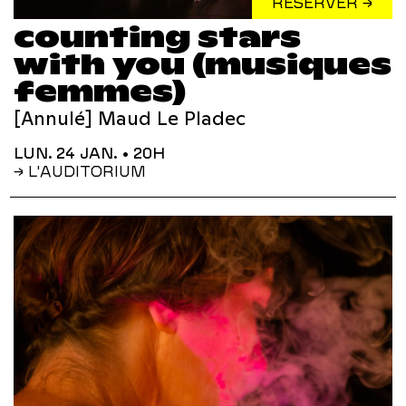
RÉSERVER →
counting stars
with you (musiques
femmes)
[Annulé] Maud Le Pladec
LUN. 24 JAN.
• 20H
→ L'AUDITORIUM