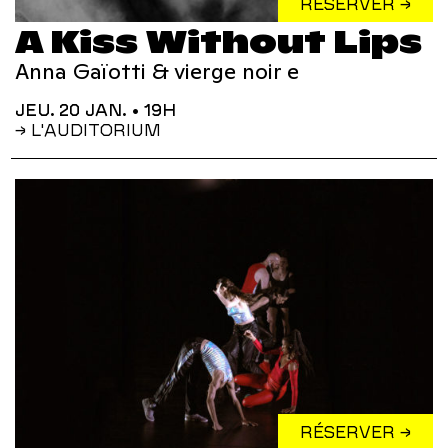
RÉSERVER →
A Kiss Without Lips
Anna Gaïotti & vierge noir e
JEU. 20 JAN.
• 19H
→ L'AUDITORIUM
RÉSERVER →