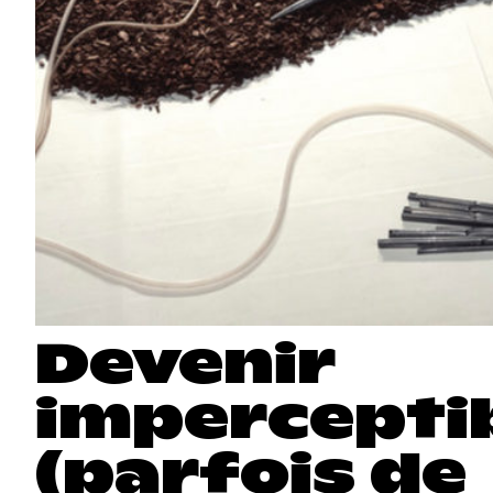
Devenir
impercepti
(parfois de