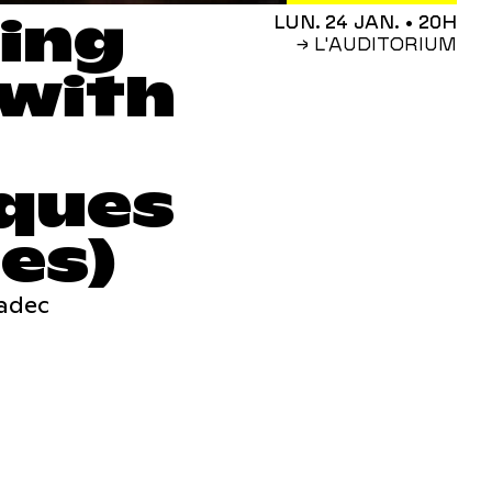
ing
LUN. 24 JAN.
• 20H
→ L'AUDITORIUM
 with
ques
es)
ladec