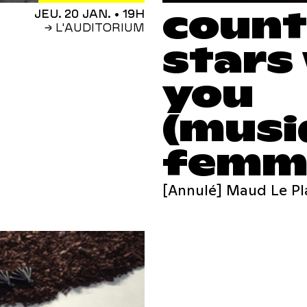
count
JEU. 20 JAN.
• 19H
→ L'AUDITORIUM
stars
you
(musi
femm
[Annulé] Maud Le P