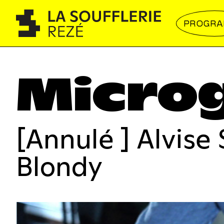
PROGR
Micro
[Annulé ] Alvise 
Blondy