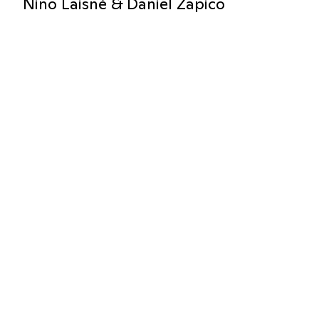
Nino Laisné & Daniel Zapico
Espac