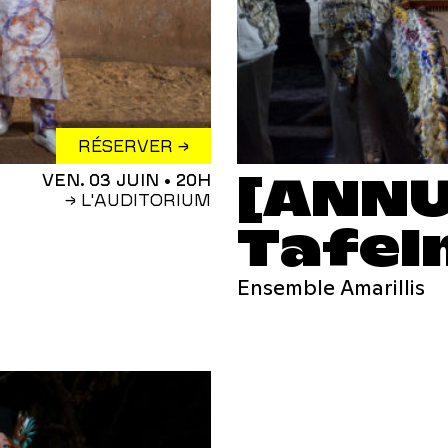
RÉSERVER →
[ANNU
VEN. 03 JUIN
• 20H
→ L'AUDITORIUM
Tafel
Ensemble Amarillis