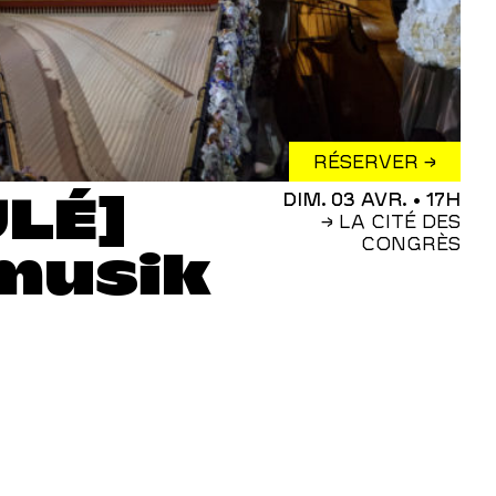
RÉSERVER →
LÉ]
DIM. 03 AVR.
• 17H
→ LA CITÉ DES
CONGRÈS
musik