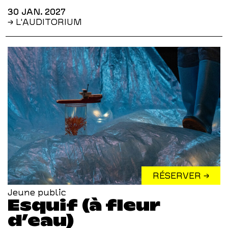
30 JAN. 2027
→ L'AUDITORIUM
RÉSERVER →
Jeune public
Esquif (à fleur
d’eau)