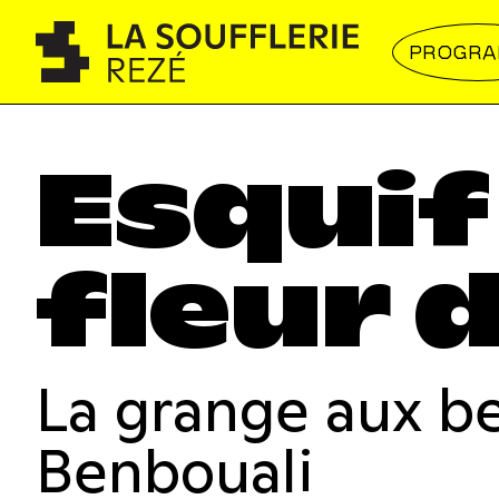
PROGR
Esquif
fleur 
La grange aux be
Benbouali