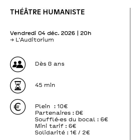
THÉÂTRE HUMANISTE
vendredi 04 déc. 2026
| 20h
→ L'Auditorium
Dès 8 ans
45 min
Plein
: 10€
Partenaires
: 8€
Soufflé·es du bocal
: 6€
Mini tarif
: 6€
Solidarité
: 1€ / 2€