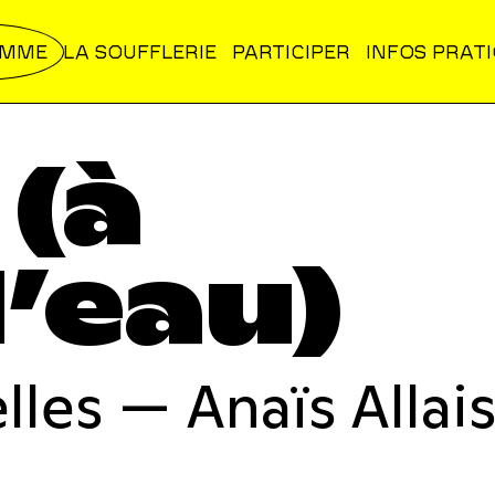
AMME
LA SOUFFLERIE
PARTICIPER
INFOS PRAT
 (à
d’eau)
lles — Anaïs Allai