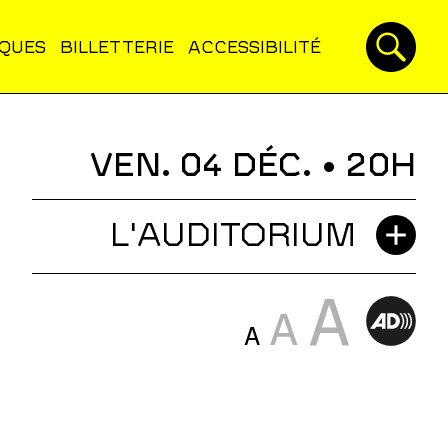
IQUES
BILLETTERIE
ACCESSIBILITÉ
VEN. 04 DÉC.
• 20H
L'AUDITORIUM
A
A
A
s