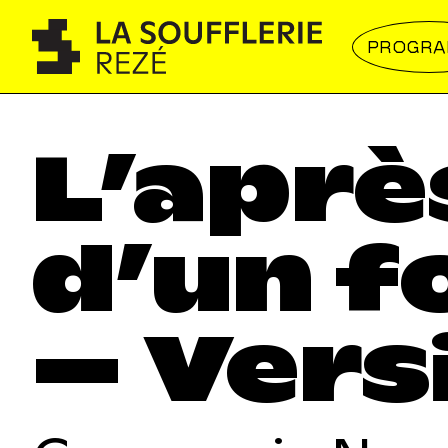
PROGR
L’aprè
d’un f
– Vers