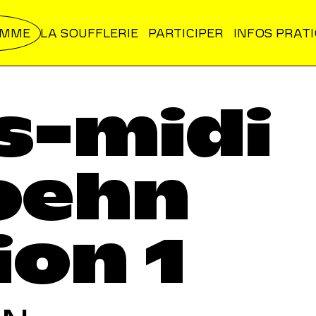
AMME
LA SOUFFLERIE
PARTICIPER
INFOS PRAT
s-midi
oehn
ion 1