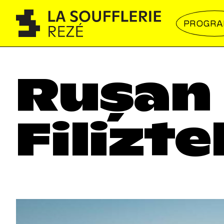
PROGR
Rușan
Filizte