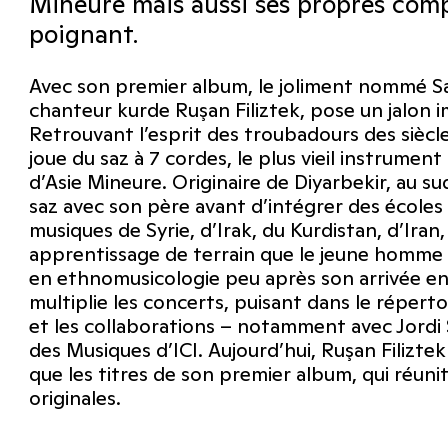
Mineure mais aussi ses propres comp
poignant.
Avec son premier album, le joliment nommé San
chanteur kurde Ruşan Filiztek, pose un jalon 
Retrouvant l’esprit des troubadours des siècle
joue du saz à 7 cordes, le plus vieil instrument
d’Asie Mineure. Originaire de Diyarbekir, au su
saz avec son père avant d’intégrer des écoles
musiques de Syrie, d’Irak, du Kurdistan, d’Ira
apprentissage de terrain que le jeune homme f
en ethnomusicologie peu après son arrivée en F
multiplie les concerts, puisant dans le réper
et les collaborations – notamment avec Jordi Sav
des Musiques d’ICI. Aujourd’hui, Ruşan Filizte
que les titres de son premier album, qui réun
originales.