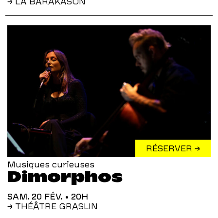
→ LA BARAKASON
RÉSERVER →
Musiques curieuses
Dimorphos
SAM. 20 FÉV.
• 20H
→ THÉÂTRE GRASLIN