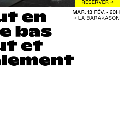
RÉSERVER →
ut en
MAR. 13 FÉV.
• 20H
→ LA BARAKASON
de bas
ut et
alement
a