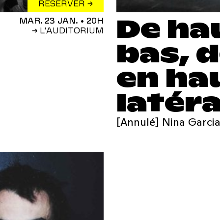
RÉSERVER →
De ha
MAR. 23 JAN.
• 20H
→ L'AUDITORIUM
bas, 
en ha
latér
[Annulé] Nina Garci