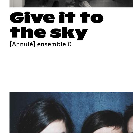
Give it to
the sky
[Annulé] ensemble 0