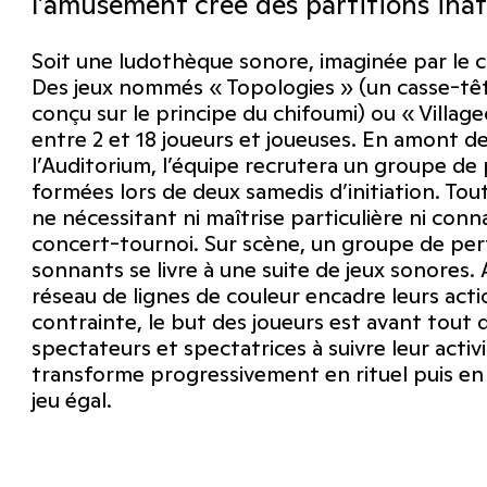
l’amusement crée des partitions inat
Soit une ludothèque sonore, imaginée par le 
Des jeux nommés « Topologies » (un casse-tête
conçu sur le principe du chifoumi) ou « Villag
entre 2 et 18 joueurs et joueuses. En amont d
l’Auditorium, l’équipe recrutera un groupe de
formées lors de deux samedis d’initiation. To
ne nécessitant ni maîtrise particulière ni conn
concert-tournoi. Sur scène, un groupe de pe
sonnants se livre à une suite de jeux sonores. A
réseau de lignes de couleur encadre leurs acti
contrainte, le but des joueurs est avant tout d
spectateurs et spectatrices à suivre leur activi
transforme progressivement en rituel puis en 
jeu égal.