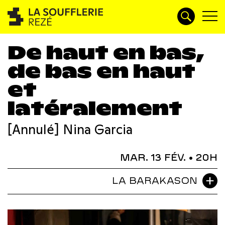
De haut en bas,
de bas en haut
et
latéralement
[Annulé] Nina Garcia
MAR. 13 FÉV.
• 20H
LA BARAKASON