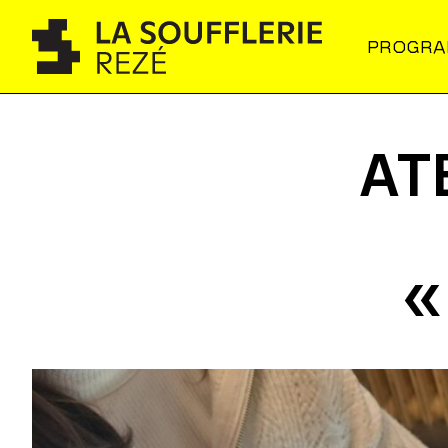
PROGR
AT
«