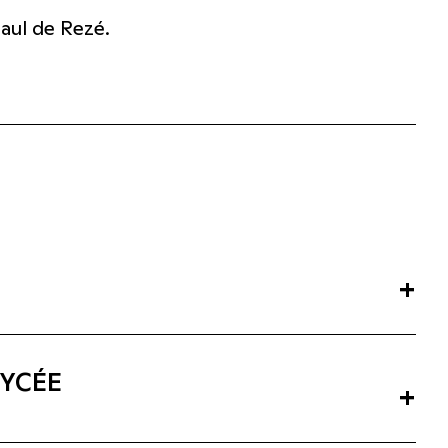
Paul de Rezé.
+
LYCÉE
+