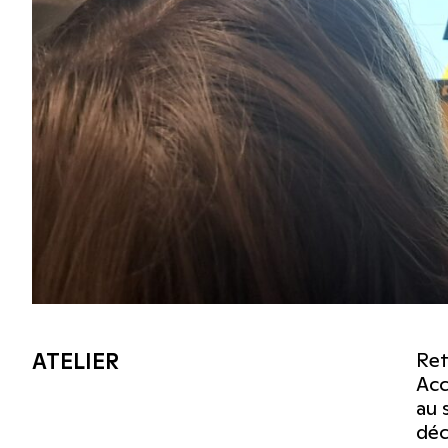
ATELIER
Ret
Acc
au 
dé