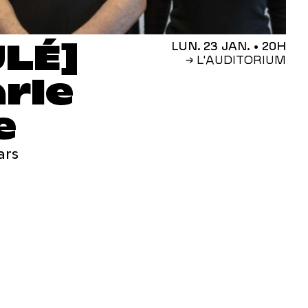
LÉ]
LUN. 23 JAN.
• 20H
→ L'AUDITORIUM
arle
e
ars