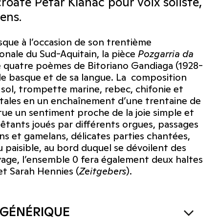
oate Petar Klanac pour voix soliste,
ens.
sque à l’occasion de son trentième
ionale du Sud-Aquitain, la pièce
Pozgarria
da
 quatre poèmes de Bitoriano Gandiaga (1928-
ple basque et de sa langue. La composition
n sol, trompette marine, rebec, chifonie et
entales en un enchaînement d’une trentaine de
tue un sentiment proche de la joie simple et
têtants joués par différents orgues, passages
ens et gamelans, délicates parties chantées,
 paisible, au bord duquel se dévoilent des
age, l’ensemble 0 fera également deux haltes
 et Sarah Hennies (
Zeitgebers
).
GÉNÉRIQUE