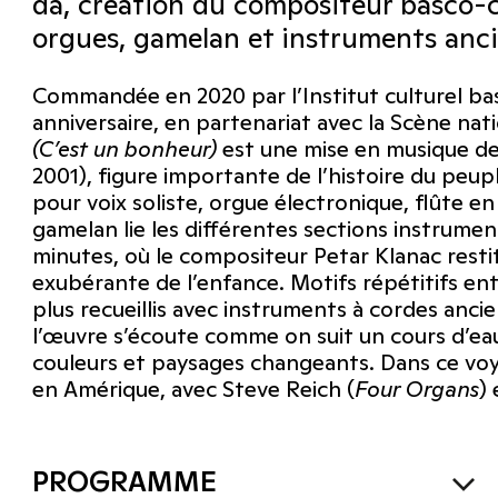
da, création du compositeur basco-cr
orgues, gamelan et instruments anci
Commandée en 2020 par l’Institut culturel ba
anniversaire, en partenariat avec la Scène nat
(C’est un bonheur)
est une mise en musique de
2001), figure importante de l’histoire du peu
pour voix soliste, orgue électronique, flûte e
gamelan lie les différentes sections instrum
minutes, où le compositeur Petar Klanac resti
exubérante de l’enfance. Motifs répétitifs en
plus recueillis avec instruments à cordes anci
l’œuvre s’écoute comme on suit un cours d’eau
couleurs et paysages changeants. Dans ce voy
en Amérique, avec Steve Reich (
Four Organs
)
PROGRAMME