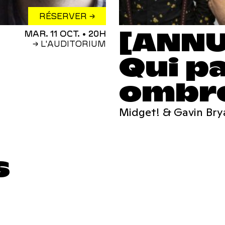
RÉSERVER →
[ANNU
MAR. 11 OCT.
• 20H
→ L'AUDITORIUM
Qui p
ombr
Midget! & Gavin Bry
s