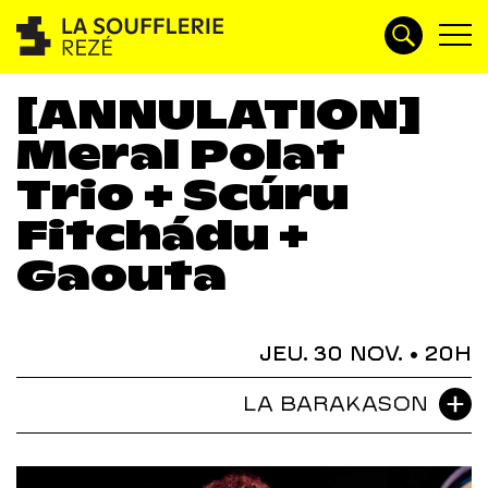
[ANNULATION]
Meral Polat
Trio + Scúru
Fitchádu +
Gaouta
JEU. 30 NOV.
• 20H
LA BARAKASON