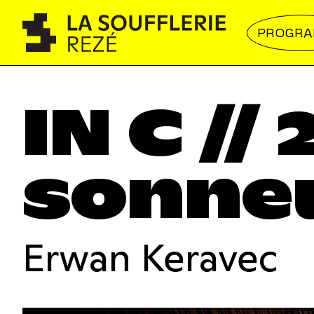
PROGR
IN C // 
sonne
Erwan Keravec