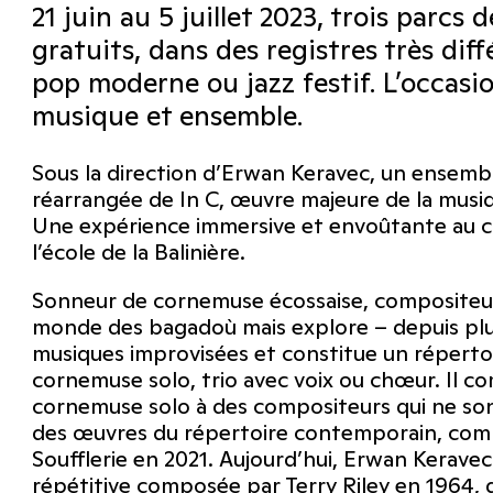
21 juin au 5 juillet 2023, trois parcs
gratuits, dans des registres très di
pop moderne ou jazz festif. L’occasion
musique et ensemble.
Sous la direction d’Erwan Keravec, un ensemb
réarrangée de In C, œuvre majeure de la musiqu
Une expérience immersive et envoûtante au co
l’école de la Balinière.
Sonneur de cornemuse écossaise, compositeur 
monde des bagadoù mais explore – depuis plus 
musiques improvisées et constitue un répert
cornemuse solo, trio avec voix ou chœur. Il 
cornemuse solo à des compositeurs qui ne son
des œuvres du répertoire contemporain, c
Soufflerie en 2021. Aujourd’hui, Erwan Kerave
répétitive composée par Terry Riley en 1964, 