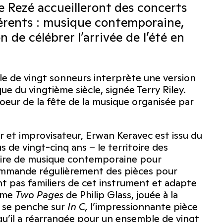
 de Rezé accueilleront des concerts
fférents : musique contemporaine,
 de célébrer l’arrivée de l’été en
le de vingt sonneurs interprète une version
e du vingtième siècle, signée Terry Riley.
eur de la fête de la musique organisée par
et improvisateur, Erwan Keravec est issu du
de vingt-cinq ans – le territoire des
oire de musique contemporaine pour
commande régulièrement des pièces pour
t pas familiers de cet instrument et adapte
omme
Two Pages
de Philip Glass, jouée à la
c se penche sur
In C,
l’impressionnante pièce
qu’il a réarrangée pour un ensemble de vingt