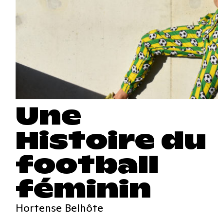
Une
Histoire du
football
féminin
Hortense Belhôte