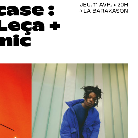
ase :
JEU. 11 AVR.
• 20H
→ LA BARAKASON
Leça +
mic