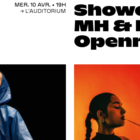
Showc
MER. 10 AVR.
• 19H
→ L'AUDITORIUM
MH & 
Open