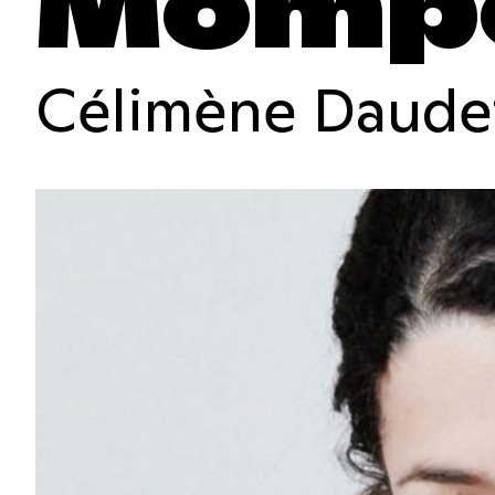
Momp
Célimène Daude