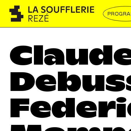
PROGR
Claud
Debus
Federi