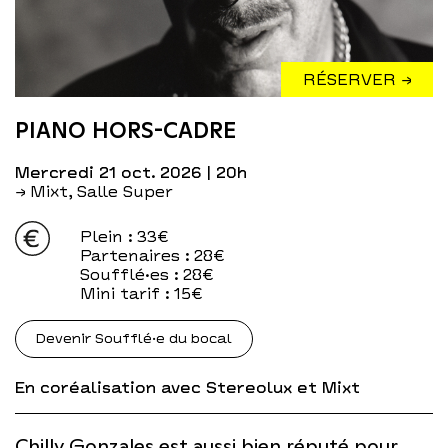
RÉSERVER →
PIANO HORS-CADRE
mercredi 21 oct. 2026
| 20h
→ Mixt, Salle Super
Plein
: 33€
Partenaires
: 28€
Soufflé·es
: 28€
Mini tarif
: 15€
Devenir Soufflé·e du bocal
En coréalisation avec Stereolux et Mixt
Chilly Gonzales est aussi bien réputé pour