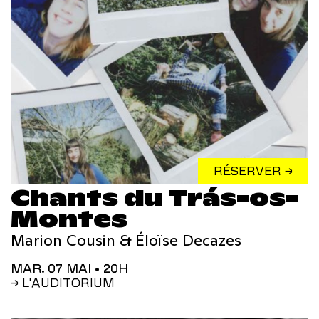
RÉSERVER →
Chants du Trás-os-
Montes
Marion Cousin & Éloïse Decazes
MAR. 07 MAI
• 20H
→ L'AUDITORIUM