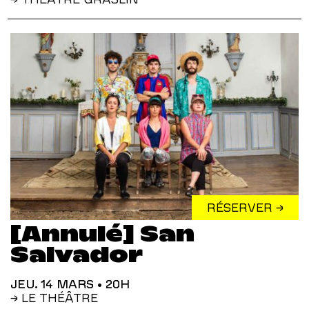
RÉSERVER →
[Annulé] San
Salvador
JEU. 14 MARS
• 20H
→ LE THÉÂTRE