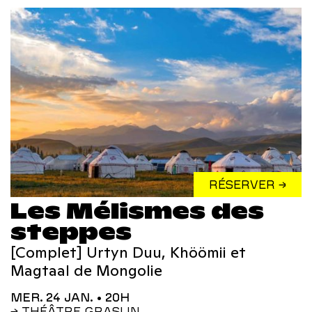
RÉSERVER →
Les Mélismes des
steppes
[Complet] Urtyn Duu, Khöömii et
Magtaal de Mongolie
MER. 24 JAN.
• 20H
→ THÉÂTRE GRASLIN