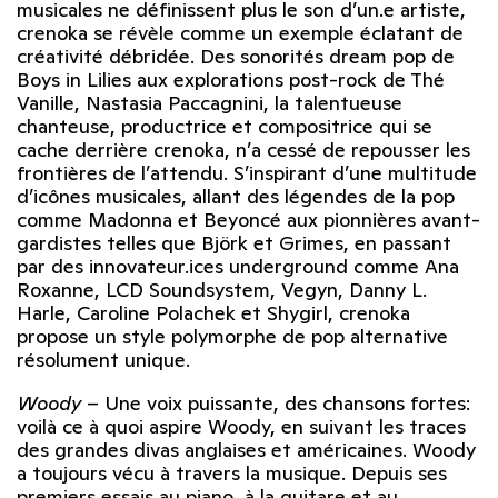
musicales ne définissent plus le son d’un.e artiste,
crenoka se révèle comme un exemple éclatant de
créativité débridée. Des sonorités dream pop de
Boys in Lilies aux explorations post-rock de Thé
Vanille, Nastasia Paccagnini, la talentueuse
chanteuse, productrice et compositrice qui se
cache derrière crenoka, n’a cessé de repousser les
frontières de l’attendu. S’inspirant d’une multitude
d’icônes musicales, allant des légendes de la pop
comme Madonna et Beyoncé aux pionnières avant-
gardistes telles que Björk et Grimes, en passant
par des innovateur.ices underground comme Ana
Roxanne, LCD Soundsystem, Vegyn, Danny L.
Harle, Caroline Polachek et Shygirl, crenoka
propose un style polymorphe de pop alternative
résolument unique.
Woody
–
Une voix puissante, des chansons fortes:
voilà ce à quoi aspire Woody, en suivant les traces
des grandes divas anglaises et américaines.
Woody
a toujours vécu à travers la musique. Depuis ses
premiers essais
au piano, à la guitare et au