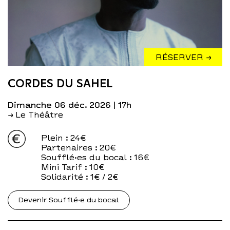
RÉSERVER →
CORDES DU SAHEL
dimanche 06 déc. 2026
| 17h
→ Le Théâtre
Plein
: 24€
Partenaires
: 20€
Soufflé·es du bocal
: 16€
Mini Tarif
: 10€
Solidarité
: 1€ / 2€
Devenir Soufflé·e du bocal